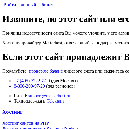
Войти в личный кабинет
Извините, но этот сайт или е
Причины недоступности сайта Вы можете уточнить у его адми
Хостинг-провайдер Masterhost, отвечающий за поддержку
этого
Если этот сайт принадлежит 
Пожалуйста,
проверьте баланс
лицевого счета или свяжитесь с
+7 (495) 772-97-20
(для Москвы)
8-800-200-97-20
(для регионов)
E-mail:
support@masterhost.ru
Техподдержка в
Telegram
Хостинг
Хостинг сайтов на PHP
Хостинг приложений Python и Node.js