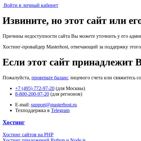
Войти в личный кабинет
Извините, но этот сайт или е
Причины недоступности сайта Вы можете уточнить у его адми
Хостинг-провайдер Masterhost, отвечающий за поддержку
этого
Если этот сайт принадлежит 
Пожалуйста,
проверьте баланс
лицевого счета или свяжитесь с
+7 (495) 772-97-20
(для Москвы)
8-800-200-97-20
(для регионов)
E-mail:
support@masterhost.ru
Техподдержка в
Telegram
Хостинг
Хостинг сайтов на PHP
Хостинг приложений Python и Node.js