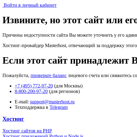
Войти в личный кабинет
Извините, но этот сайт или е
Причины недоступности сайта Вы можете уточнить у его адми
Хостинг-провайдер Masterhost, отвечающий за поддержку
этого
Если этот сайт принадлежит 
Пожалуйста,
проверьте баланс
лицевого счета или свяжитесь с
+7 (495) 772-97-20
(для Москвы)
8-800-200-97-20
(для регионов)
E-mail:
support@masterhost.ru
Техподдержка в
Telegram
Хостинг
Хостинг сайтов на PHP
Хостинг приложений Python и Node.js