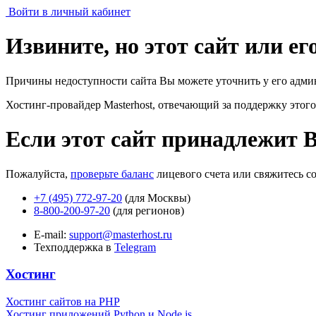
Войти в личный кабинет
Извините, но этот сайт или е
Причины недоступности сайта Вы можете уточнить у его адми
Хостинг-провайдер Masterhost, отвечающий за поддержку
этого
Если этот сайт принадлежит 
Пожалуйста,
проверьте баланс
лицевого счета или свяжитесь с
+7 (495) 772-97-20
(для Москвы)
8-800-200-97-20
(для регионов)
E-mail:
support@masterhost.ru
Техподдержка в
Telegram
Хостинг
Хостинг сайтов на PHP
Хостинг приложений Python и Node.js