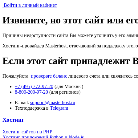
Войти в личный кабинет
Извините, но этот сайт или е
Причины недоступности сайта Вы можете уточнить у его адми
Хостинг-провайдер Masterhost, отвечающий за поддержку
этого
Если этот сайт принадлежит 
Пожалуйста,
проверьте баланс
лицевого счета или свяжитесь с
+7 (495) 772-97-20
(для Москвы)
8-800-200-97-20
(для регионов)
E-mail:
support@masterhost.ru
Техподдержка в
Telegram
Хостинг
Хостинг сайтов на PHP
Хостинг приложений Python и Node.js